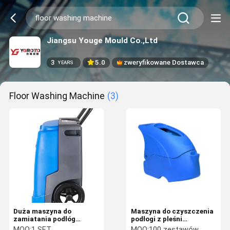
Jiangsu Youge Mould Co.,Ltd
3
5.0
zweryfikowane Dostawca
YEARS
Floor Washing Machine
(3)
Duża maszyna do
Maszyna do czyszczenia
zamiatania podłóg
podłogi z pleśni
Maszyna do prania
aluminiowej Muszelka
MOQ:
1 SET
MOQ:
100 zestawów